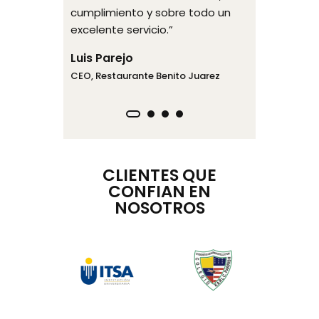
cumplimiento y sobre todo un
cliente, c
uña
excelente servicio.”
estándare
 Financiera,
precios ju
Luis Parejo
con su pri
CEO, Restaurante Benito Juarez
espacios".
Dr. Jeinn
CEO, Labora
Porcelana I
CLIENTES QUE
CONFIAN EN
NOSOTROS