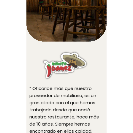
“ Oficaribe más que nuestro
proveedor de mobiliario, es un
cepcional.
gran aliado con el que hemos
dos
trabajado desde que nació
nsmiten en
nuestro restaurante, hace más
“ El desarr
 que la
de 10 años. Siempre hemos
personali
ctar.
encontrado en ellos calidad,
de lo que 