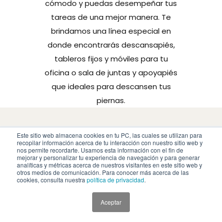
cómodo y puedas desempeñar tus
tareas de una mejor manera. Te
brindamos una línea especial en
donde encontrarás descansapiés,
tableros fijos y móviles para tu
oficina o sala de juntas y apoyapiés
que ideales para descansen tus
piernas.
Subscribete a
Este sitio web almacena cookies en tu PC, las cuales se utilizan para
recopilar información acerca de tu interacción con nuestro sitio web y
nuestro Newsletter
nos permite recordarte. Usamos esta información con el fin de
mejorar y personalizar tu experiencia de navegación y para generar
analíticas y métricas acerca de nuestros visitantes en este sitio web y
Para mantenerte al tanto de todas
otros medios de comunicación. Para conocer más acerca de las
cookies, consulta nuestra
política de privacidad
.
nuestras novedades.
Aceptar